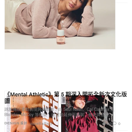
《Mental Athletic》第 5 期深入開拓全新次文化版
圖
跳脫傳統運動表現與硬數據，由 Saul Nash、Cal Calamia 及
Blondey McCoy 等領銜，從運動延伸至時裝、藝術與音樂。
910
0
DESIGN 設計
2026年6月5日