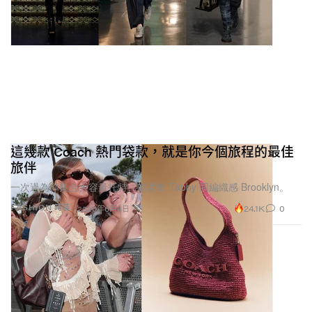
這幾款 Coach 熱門袋款，就是你今個旅程的最佳
旅伴
一次過為你集合大容量托特、超柔軟 Tabby 同編織感 Brooklyn。
24.1K
0
FASHION 時裝
2026年6月4日