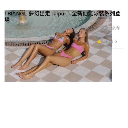
TRIANGL 夢幻出走 Jaipur：全新仙氣泳裝系列登
場
以粉彩粉紅宮殿為背景拍攝，最新泳裝系列完美捕捉充滿魔力的印
度夏日氣息。
9.2K
0
FASHION 時裝
2026年6月5日