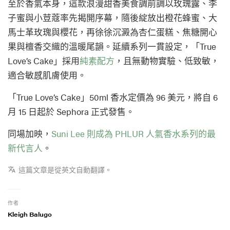
至於香氣本身，這款浪漫甜香美食調前調以玫瑰露、李
子蜜與小荳蔻率先揭開序幕，隨後綻放出橙花蜂蜜、大
馬士革玫瑰與櫻花，再徐徐沉澱為杏仁蛋糕、焦糖開心
果與檀香交織的溫暖尾韻。延續系列一貫設定，「True
Love’s Cake」採用
純素配方
，且無動物實驗、低致敏，
適合敏感肌膚使用。
「True Love’s Cake」50ml 香水定價為 96 美元，將自 6
月 15 日起於 Sephora 正式發售。
同場加映，
Suni Lee 則成為 PHLUR 人氣香水系列的最
新代言人
。
這篇文章是從英文自動翻譯。
作者
Kleigh Balugo