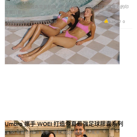
以粉彩粉紅宮殿為背景拍攝，最新泳裝系列完美捕捉充滿魔力的印
度夏日氣息。
9.2K
0
FASHION 時裝
2026年6月5日
Umbro 攜手 WOEI 打造今夏最強足球膠囊系列
以 90 年代 Umbro 美學，重塑 2026 盛夏足球風潮。