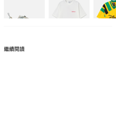
Merrell 1TRL X Perks And
Joker Tee
Adidas Original
Mini Cham Storm GORE-
Dead Disney Fo
立即購入
TEX®
立即購入
立即購入
繼續閱讀