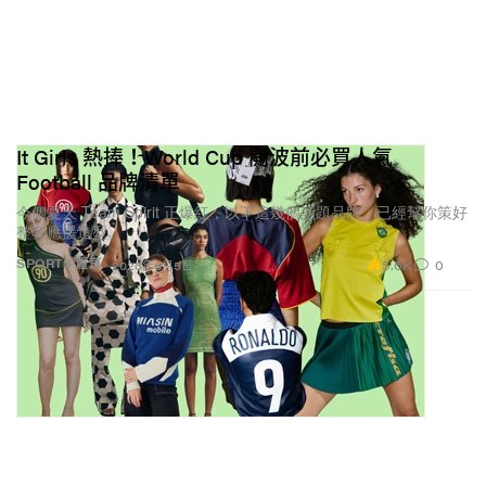
It Girls 熱捧！World Cup 開波前必買人氣
Football 品牌清單
今個夏天 Team Spirit 正爆紅，以下這幾個話題品牌，已經幫你策好
整套應援造型。
5.6K
0
SPORTS 體育
2026年6月5日