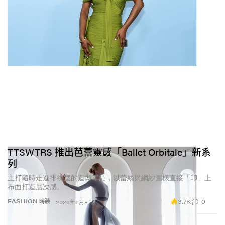
TTSWTRS 推出芭蕾靈感「Ballet Orbitale」新系
列
主打隨時走進排練室的造型單品，以蕾絲與網紗圖樣直接「印」上
布面打造層次感。
3.7K
0
FASHION 時裝
2026年6月8日