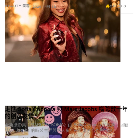
2.1K
0
BEAUTY 美容
2026年4月18日
走進 Sofia Coppola 與 Marc Jacobs 橫跨數十年
的創意友情
全新攝影集《MARC BY SOFIA》由 Sofia Coppola 的視角，回顧
Marc Jacobs 的時裝生涯與兩人多年來的緊密合作與情誼。