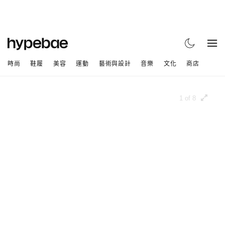
時尚
鞋履
美容
運動
藝術與設計
音樂
文化
商店
1 of 8