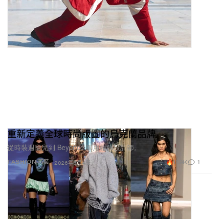
重新定義全球時尚版圖的烏克蘭品牌
從時裝週寵兒到 Beyoncé 御用帽飾設計師。
11.9K
1
FASHION 時裝
2026年6月4日