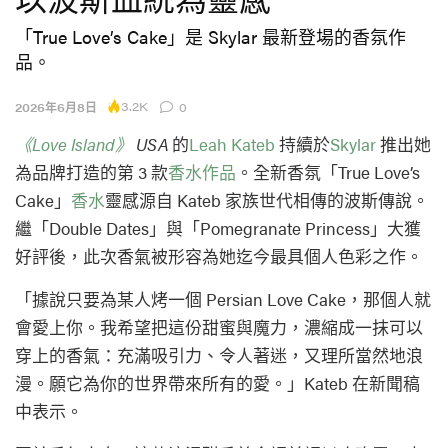
「True Love’s Cake」是 Skylar 最新登場的香氛作
品。
3.2K
2026年6月8日
0
《Love Island》
USA
的
Leah Kateb
持續於
Skylar
推出她
為品牌打造的第 3 款
香水作品
。全新香氛「True Love’s
Cake」
香水
靈感源自 Kateb 家族世代相傳的波斯傳說。
繼「Double Dates」與「Pomegranate Princess」大獲
好評後，此次香氣被形容為她迄今最具個人色彩之作。
「據說只要為某人烤一個 Persian Love Cake，那個人就
會愛上你。我希望把這份甜蜜與魔力，濃縮成一抹可以
穿上的香氣：充滿吸引力、令人著迷，又理所當然地浪
漫。願它為你的世界帶來所有的愛。」Kateb 在新聞稿
中表示。