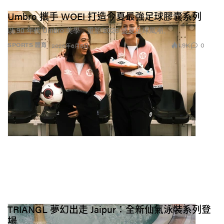
Umbro 攜手 WOEI 打造今夏最強足球膠囊系列
以 90 年代 Umbro 美學，重塑 2026 盛夏足球風潮。
1.9K
0
SPORTS 體育
2026年6月5日
TRIANGL 夢幻出走 Jaipur：全新仙氣泳裝系列登
場