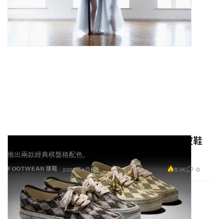
Paura x Vans 全新聯乘：滿佈釘環的龐克風波鞋
推出兩款經典棋盤格配色。
6.1K
0
FOOTWEAR 球鞋
2026年6月6日