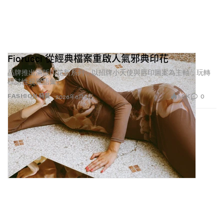
Fiorucci 從經典檔案重啟人氣邪典印花
品牌推出滿版印花新系列，以招牌小天使與唇印圖案為主軸，玩轉
標誌性視覺語彙。
1.0K
0
FASHION 時裝
2026年6月5日