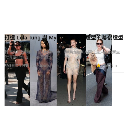
打造 Lola Tung 與 Myha'la 最吸睛造型的幕後造型
師是誰？
我們訪問造型師 Britt McCamey，聊聊她如何為兩位最火紅的新生
代演員打造出一身身亮眼造型。
3.3K
0
FASHION 時裝
2026年6月5日