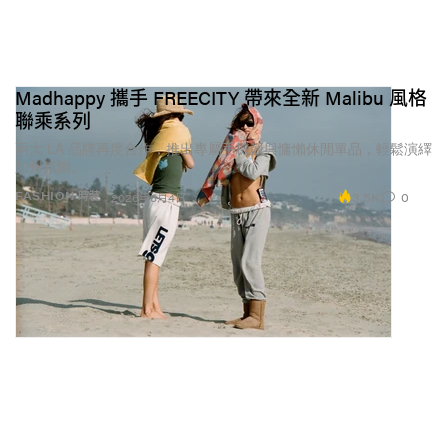
Madhappy 攜手 FREECITY 帶來全新 Malibu 風格
聯乘系列
兩大 LA 品牌再度合作，推出專屬手機殼與慵懶休閒單品，輕鬆演繹
加州氛圍。
3.5K
0
FASHION 時裝
2026年6月4日