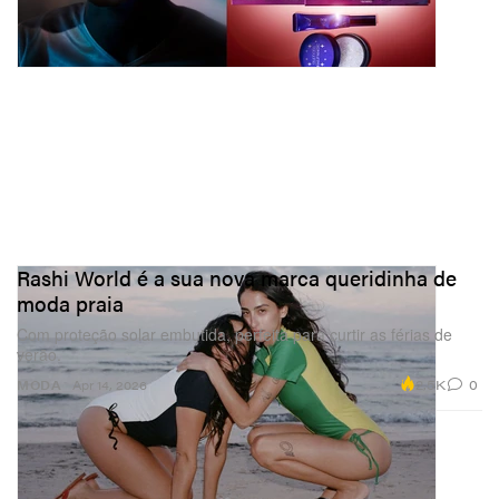
Rashi World é a sua nova marca queridinha de
moda praia
Com proteção solar embutida, perfeita para curtir as férias de
verão.
2.5K
0
MODA
Apr 14, 2026