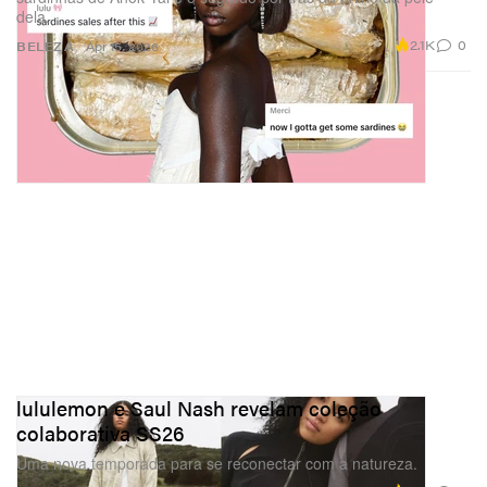
dela.
2.1K
0
BELEZA
Apr 15, 2026
lululemon e Saul Nash revelam coleção
colaborativa SS26
Uma nova temporada para se reconectar com a natureza.