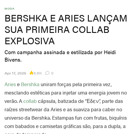
MODA
BERSHKA E ARIES LANÇAM
SUA PRIMEIRA COLLAB
EXPLOSIVA
Com campanha assinada e estilizada por Heidi
Bivens.
6.6K
Apr 17, 2026
0
Aries
e
Bershka
uniram forças pela primeira vez,
mesclando estéticas para injetar uma energia jovem no
verão. A
collab
cápsula, batizada de “Εδεν”, parte das
raízes streetwear da Aries e as suaviza para caber no
universo da Bershka. Estampas fun com frutas, biquínis
com babados e camisetas gráficas são, para a dupla, a