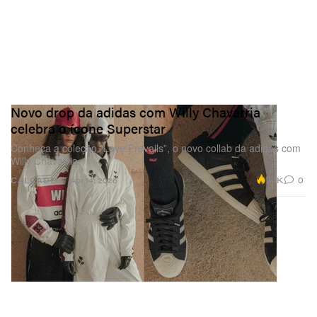
Novo drop da adidas com Willy Chavarria
celebra o ícone Superstar
Conheça a coleção “Love Prevails”, o novo collab da adidas com
Willy Chavarria.
3.1K
0
CALÇADOS
Apr 14, 2026