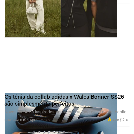
Os tênis da collab adidas x Wales Bonner SS26
são simplesmente perfeitos
Novos modelos inspirados no futebol, unindo estilo e jogo bonito.
8.2K
0
CALÇADOS
Apr 15, 2026