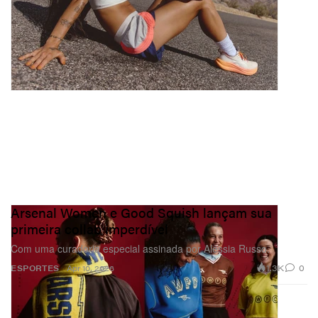
Arsenal Women e Good Squish lançam sua
primeira collab imperdível
Com uma curadoria especial assinada por Alessia Russo.
1.3K
0
ESPORTES
Apr 10, 2026