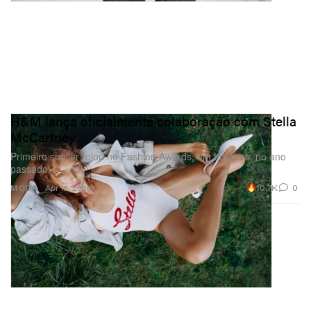
H&M lança oficialmente colaboração com Stella
McCartney
Primeiro spoiler rolou no Fashion Awards, em Londres, no ano
passado.
10.7K
0
MODA
Apr 16, 2026