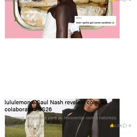
lululemon e Saul Nash revelam coleção
colaborativa SS26
Uma nova temporada para se reconectar com a natureza.
2.5K
0
ESPORTES
Apr 15, 2026