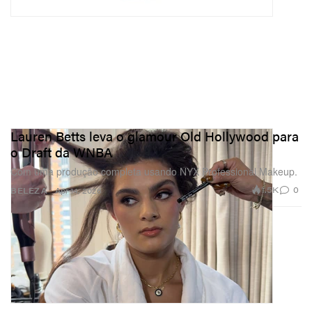
Lauren Betts leva o glamour Old Hollywood para
o Draft da WNBA
Com uma produção completa usando NYX Professional Makeup.
1.5K
0
BELEZA
Apr 14, 2026