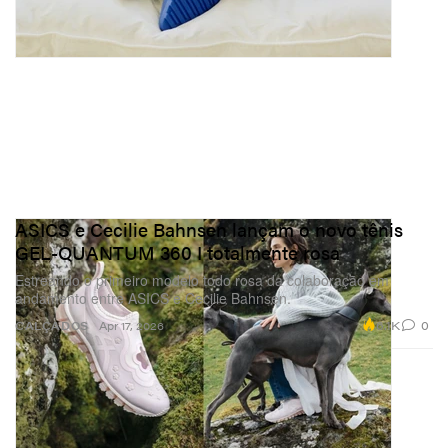
ASICS e Cecilie Bahnsen lançam o novo tênis
GEL-QUANTUM 360 I totalmente rosa
Estreando o primeiro modelo todo rosa da colaboração em
andamento entre ASICS e Cecilie Bahnsen.
6.1K
0
CALÇADOS
Apr 17, 2026