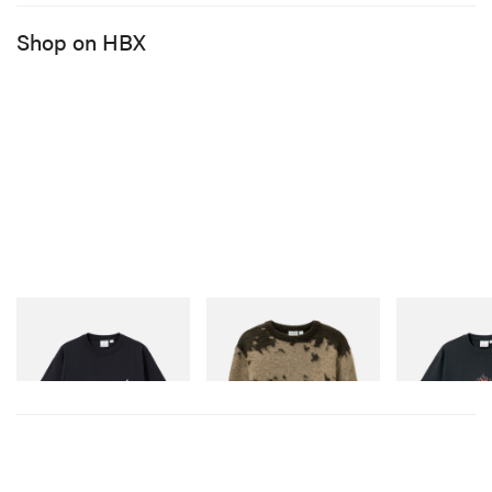
Shop on HBX
Gramicci
Gramicci
Gramicci
One Point Logo Tee
Mohair Splatter Sweater
Flame Tee
Shop Now
Shop Now
Shop Now