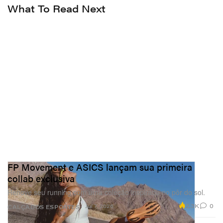
What To Read Next
FP Movement e ASICS lançam sua primeira
collab exclusiva
Renove seu running com uma coleção inspirada no pôr do sol.
2.3K
0
Jul 7, 2026
CALÇADOS
ESPORTES