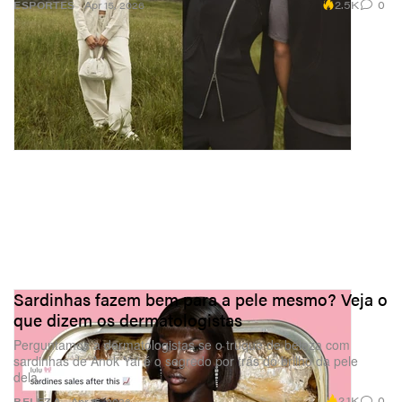
2.5K
0
ESPORTES
Apr 15, 2026
Sardinhas fazem bem para a pele mesmo? Veja o
que dizem os dermatologistas
Perguntamos a dermatologistas se o truque de beleza com
sardinhas de Anok Yai é o segredo por trás do brilho da pele
dela.
2.1K
0
BELEZA
Apr 15, 2026