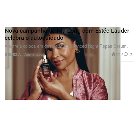
Nova campanha de Nia Long com Estée Lauder
celebra o autocuidado
A estrela coloca em destaque o Advanced Night Repair Serum.
1.3K
0
BELEZA
Apr 13, 2026