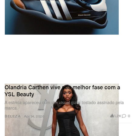
Olandria Carthen vive sua melhor fase com a
YSL Beauty
A estrela apareceu com um visual glam tostado assinado pela
marca.
1.2K
0
BELEZA
Apr 14, 2026