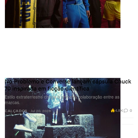
No Problemo e Converse lançam cápsula Chuck
70 inspirada em ficção científica
Estilo extraterrestre chega à primeira colaboração entre as
marcas.
4.8K
0
CALÇADOS
Jul 20, 2026