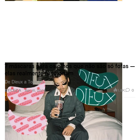
7 máscaras para os olhos que não são só fofas —
elas realmente funcionam
De Dieux a Topicals.
1.9K
0
BELEZA
Apr 16, 2026