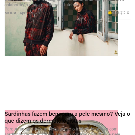
colaboração e sua paixão pelo futebol.
6.0K
0
MODA
Apr 16, 2026
Sardinhas fazem bem para a pele mesmo? Veja o
que dizem os dermatologistas
Perguntamos a dermatologistas se o truque de beleza com
sardinhas de Anok Yai é o segredo por trás do brilho da pele