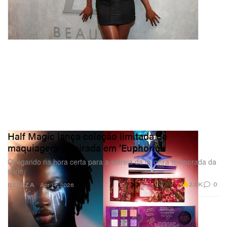
Half Magic lança coleção limitada de
maquiagem inspirada em ‘Euphoria’
Chegando na hora certa para a estreia da terceira temporada da
série.
2.8K
0
BELEZA
Apr 14, 2026