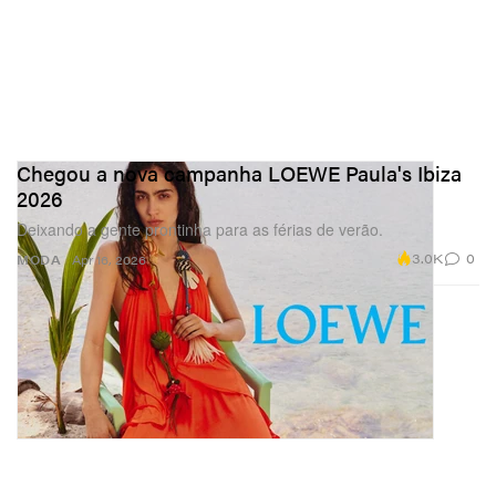
Chegou a nova campanha LOEWE Paula's Ibiza
2026
Deixando a gente prontinha para as férias de verão.
3.0K
0
MODA
Apr 16, 2026