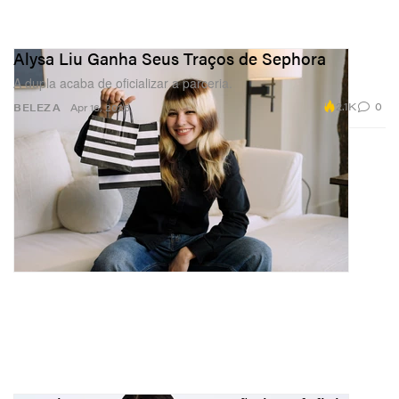
Alysa Liu Ganha Seus Traços de Sephora
A dupla acaba de oficializar a parceria.
2.1K
0
BELEZA
Apr 16, 2026