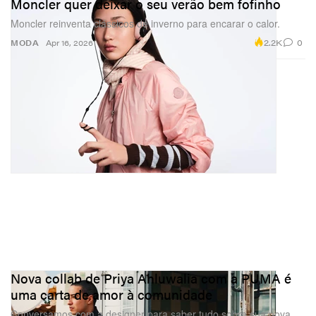
Moncler quer deixar o seu verão bem fofinho
Moncler reinventa clássicos de inverno para encarar o calor.
2.2K
0
MODA
Apr 16, 2026
Nova collab de Priya Ahluwalia com a PUMA é
uma carta de amor à comunidade
Conversamos com a designer para saber tudo sobre sua nova