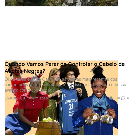
Quando Vamos Parar de Controlar o Cabelo de
Atletas Negras?
Olivia Miles e Coco Gauff são as vítimas mais recentes dos
comentários sobre “cabelo bom” – e isso está travando o nosso
avanço como comunidade.
1.3K
0
ESPORTES
Apr 17, 2026