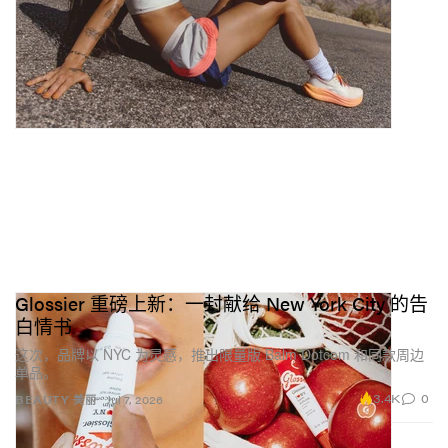
Glossier 重磅上新：一封献给 New York City 的告
白情书
这次，品牌以 NYC 为灵感，推出限量版 Balm Dotcom 和同款周边
单品。
3.4K
0
BEAUTY 美丽
Jul 7, 2026