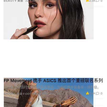
2.3K
0
BEAUTY 美丽
Jul 7, 2026
FP Movement 携手 ASICS 推出首个重磅联名系列
以日落为灵感的全新跑步联名单品，为你的跑步装备来一场升级。
2.3K
0
Jul 7, 2026
SPORTS 运动
FOOTWEAR 球鞋