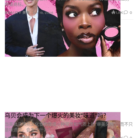
验。我们和社群一起长大，但来自 Milk Studios 与纽约
申请商标。
的那股创意能量，依旧是一切行动的核心。
1.8K
0
BEAUTY 美丽
Jun 19, 2026
关于 Clean Girl Makeup 热潮
我们从不认同妆容只有一种标准答案。一直以来启发我
们的，是整个创意文化，而非美妆规则。重启 Eye
Vinyl、Tattoo Stamp 和 Roll + Blot，就是想再强调一
次：彩妆可以很好玩、很有态度，也可以带点“出其不
意”。无论你偏爱极简清爽，还是高饱和的图形眼妆，最
重要的始终是：你有自由按自己的方式来。
关于产品缩容量与回应社群反馈
乌贝会成为下一个爆火的美妆“味道”吗？
我们的社群极其有热情，而我们也非常珍视这种热情，
当美妆品牌把文化食物做成一种视觉和气质上的“审美风格”，而不只
因为这意味着大家真正在乎我们做的每一样东西。无论
是味道时，会发生什么？
是容量、包装，还是是否停产，这些讨论对我们都很重
1.6K
0
BEAUTY 美丽
May 15, 2026