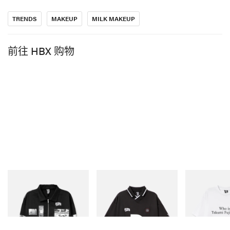
当我们一边庆祝 Milk Makeup 十周年、一边迎来 Milk
TRENDS
MAKEUP
MILK MAKEUP
Studios 三十周年之际，把这些单品带回来，几乎是顺其
自然的选择。Eye Vinyl、Roll + Blot 和 Tattoo Stamp 是
前往 HBX 购物
当年真正让我们被行业看见的代表之作——因为它们彻
底挑战了当时“美”的想象。它们直接汲取自 Milk Studios
周围那股汹涌的创意能量，以及每天激发我们灵感的艺
术家、创作者与规则破坏者。重启这些产品，不只是致
敬品牌的起点，更是提醒大家：创意永远最酷。
关于停产单品
我们懂。很多人会和产品建立起真实的情感连结，所以
做出停产决定从来不是轻率之举。与此同时，我们也始
INITIAL
INITIAL
INITIAL
终在关注品牌、自家社群以及整个行业的走向，有时这
Billionaire Boys Club X
Billionaire Boys Club X
Billionaire Boy
Initial D Cotton Jacket
Initial D Game Shirt
Initial D Cotton
意味着必须为下一步的可能性腾出空间。也正因为如
立刻购入
立刻购入
立刻购入
此，我们一直认真聆听社群的声音，这次的 Throwback