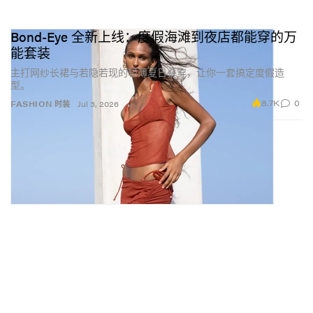
Bond-Eye 全新上线：度假海滩到夜店都能穿的万
能套装
主打网纱长裙与若隐若现的轻薄夏日叠穿，让你一套搞定度假造
型。
8.7K
0
FASHION 时装
Jul 3, 2026