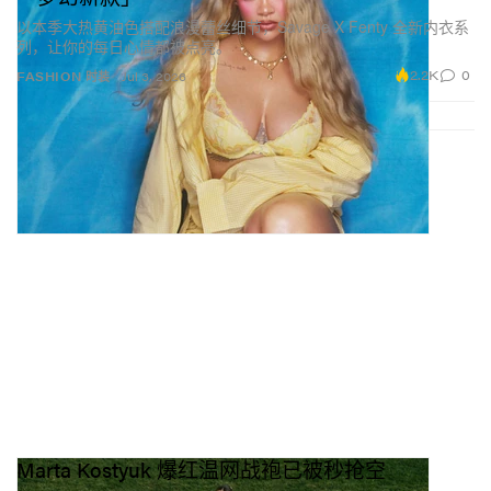
以本季大热黄油色搭配浪漫蕾丝细节，Savage X Fenty 全新内衣系
列，让你的每日心情都被点亮。
2.2K
0
FASHION 时装
Jul 3, 2026
Marta Kostyuk 爆红温网战袍已被秒抢空