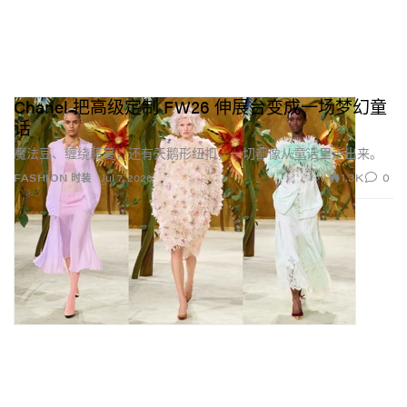
Chanel 把高级定制 FW26 伸展台变成一场梦幻童
话
魔法豆、缠绕藤蔓，还有天鹅形纽扣，一切都像从童话里走出来。
1.3K
0
FASHION 时装
Jul 7, 2026