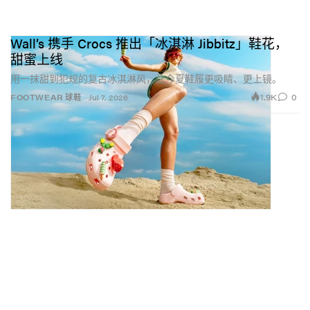
Wall’s 携手 Crocs 推出「冰淇淋 Jibbitz」鞋花，
甜蜜上线
用一抹甜到犯规的复古冰淇淋风，让今夏鞋履更吸睛、更上镜。
1.9K
0
FOOTWEAR 球鞋
Jul 7, 2026