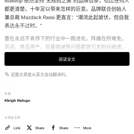
Makeup 依然坚持“无规则之美”的品牌信条，也比任何人
都更清楚，十年足以带来怎样的巨变。品牌联合创始人
兼总裁 Mazdack Rassi 更直言：“潮流此起彼伏，但自我
表达永不过时。”
要在永远不肯停下的行业中一路进化，阵痛在所难免。
其间，单品停产、容量缩减等问题都曾引发粉丝疑虑。
为了正面回应，Milk Makeup 希望借 10 周年限定系列
阅读全文
——由 2016 年的口碑担当 Eye Vinyl、Roll + Blot 和
Tattoo Stamp 组成——向外界证明品牌始终愿意倾听并回
这篇文章是从英文自动翻译的。
应社群声音。
接下来，我们对话 Milk Makeup 联合创始人兼总裁
作者
Kleigh Balugo
Mazdack Rassi，聊聊这十年，以及品牌如何为粉丝持
续进化。
分享此文章
关于 10 周年限定系列
Link
Share
Share
More