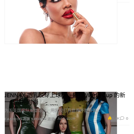
JENNAX 把乳胶穿上球场：横扫 World Cup 的新
一代战袍时尚
为五支国家队重塑球衣，用乳胶打开世界杯新审美。
2.4K
0
Jul 9, 2026
FASHION 时装
SPORTS 运动