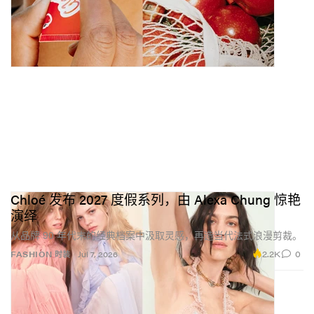
Chloé 发布 2027 度假系列，由 Alexa Chung 惊艳
演绎
从品牌 90 年代末的经典档案中汲取灵感，再造当代法式浪漫剪裁。
2.2K
0
FASHION 时装
Jul 7, 2026