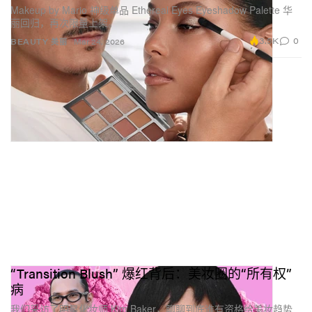
Makeup by Mario 神级单品 Ethereal Eyes Eyeshadow Palette 华
丽回归，再次限量上架。
3.5K
0
BEAUTY 美丽
Mar 24, 2026
由 Milk Makeup（@milkmakeup）分享的帖子
关于 Milk Makeup 的进化
我们一直想做的是既有创新、又好上手的产品，让每个
人都能自在表达自我。真正改变的，是我们不断推动这
“Transition Blush” 爆红背后：美妆圈的“所有权”
一目标前行的方式——无论是拓展全新品类、升级产品
病
配方，还是更新包装设计，只为带来更顺畅的使用体
我们采访了明星化妆师 Kim Baker，聊聊到底谁有资格给美妆趋势