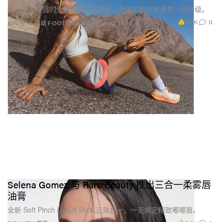
以日落为灵感的全新跑步联名单品，为你的跑步装备来一场升级。
2.3K
0
Jul 7, 2026
SPORTS 运动
FOOTWEAR 球鞋
Selena Gomez 与 Rare Beauty 推出三合一柔雾唇
油膏
全新 Soft Pinch Lip Oil Stick 三效合一，一支搞定精致嘟嘟唇。