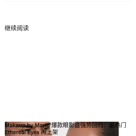
Collection 其实就是为他们而生：一方面向一路相伴的
老朋友道一声“谢谢”，另一方面也让新一代用户有机会
亲自体验那些曾经定义过 Milk Makeup 的标志性单品。
继续阅读
Makeup by Mario 爆款眼影盘强势回归：最热门
在 Instagram 上查看这篇帖子
Ethereal Eyes 再上架