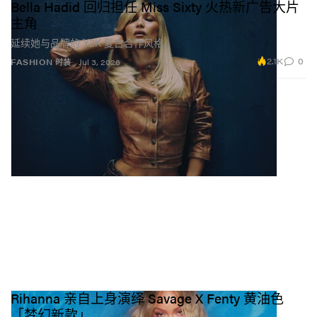
Bella Hadid 回归担任 Miss Sixty 火热新广告大片
主角
延续她与品牌的 Y2K 复古合作风格。
2.1K
0
FASHION 时装
Jul 3, 2026
Rihanna 亲自上身演绎 Savage X Fenty 黄油色
「梦幻新款」