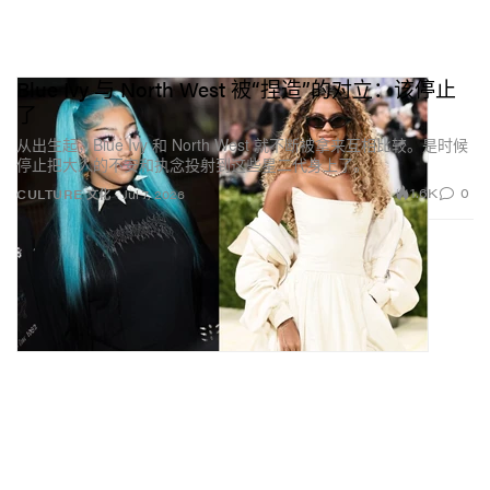
Blue Ivy 与 North West 被“捏造”的对立：该停止
了
从出生起，Blue Ivy 和 North West 就不断被拿来互相比较。是时候
停止把大人的不安和执念投射到这些星二代身上了。
1.6K
0
CULTURE 文化
Jul 7, 2026