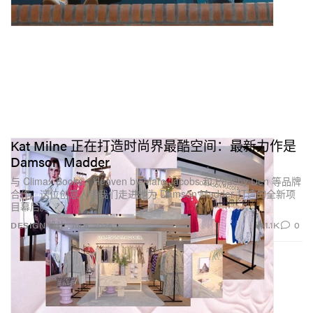
Kat Milne 正在打造时尚界最酷空间：最新力作是
Damson Madder
与 Climax Books、Heaven by Marc Jacobs 和 Peachy Den 等品牌
合作，这位创意人带我们走进她为 Damson Madder 打造的全新项
目幕后。
1.1K
0
DESIGN 设计
Jul 8, 2026