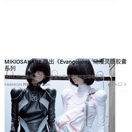
MIKIOSAKABE 推出《Evangelion》动漫灵感胶囊
系列
把科幻热血场面，变成一整套未来感爆棚的包袋和鞋履。
1.1K
0
FASHION 时装
Jul 8, 2026