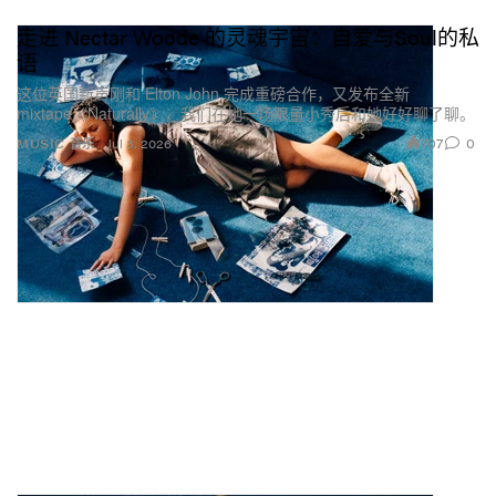
走进 Nectar Woode 的灵魂宇宙：自爱与Soul的私
语
这位英国新声刚和 Elton John 完成重磅合作，又发布全新
mixtape《Naturally》，我们在她一场限量小秀后和她好好聊了聊。
707
0
MUSIC 音乐
Jul 3, 2026