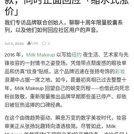
价」
我们专访品牌联合创始人，聊聊十周年限量胶囊系
列，以及他们如何回应社区用户的声音。
1.6K
Jul 9, 2026
0
2016 年，
Milk Makeup
以写给
纽约
夜生活、艺术家与先
锋妆容的一封情书之姿登场。凭借带点颓废感的眼妆单
品和仿真“纹身”贴纸，这个品牌迅速在张扬夸饰的
彩妆
浪潮中占据一席之地。如今，距最初亮相已过去整整十
年，Milk Makeup 回望自己的蜕变历程——也借此向死忠
粉丝致敬，重新限量推出品牌早期那些虽已停产、却依
旧被狂热追捧的口碑经典。
在这个由微趋势驱动、瞬息万变的数字美妆时代，妆容
审美正从张扬玩趣转向清透极简。尽管如此，Milk