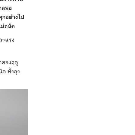
ไกลพอ
ทุกอย่างไป
ไม่ถนัด
และแรง
่อสองฤดู
ด ทั้งถุง