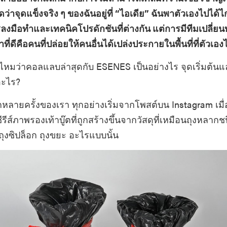
ดว่าจุดแข็งจริง ๆ ของฉันอยู่ที่ “ไอเดีย” ฉันพาตัวเองไปได้
ลงมือทำและเทคนิคโปรดักชันที่ต่างกัน แต่การมีทีมเปลี่ยน
ำที่ดีคือคนที่ปล่อยให้คนอื่นได้เปล่งประกายในพื้นที่ที่ตัวเอง
ด้ไหมว่าคอลแลบล่าสุดกับ ESENES เป็นอย่างไร จุดเริ่มต้น
อะไร?
ลายครั้งของเรา ทุกอย่างเริ่มจากโพสต์บน Instagram เมื
ส์ภาพรองเท้าบู๊ตที่ถูกสร้างขึ้นจากวัสดุที่เหมือนถุงหลากชนิ
ุงซิปล็อก ถุงขยะ อะไรแบบนั้น