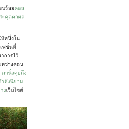
ียบร้อย
คอล
ปสะดุดตาผล
ห้หนึ่งใน
ฟชั่นที่
นาการไว้
งระหว่างคอน
มานั่งคุยถึง
กำลังนิยาม
ทาง
เว็บไซต์