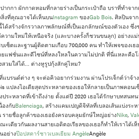
ากปากกา ผักกาดหอมที่กลายร่างเป็นกระเป๋าถือ บราที่ทำจากเป
ิ่งที่คุณอาจได้เห็นบน
Instagram
ของ
Gab Bois
. ศิลปินจาก
ี้ได้สร้างจักรวาลภาพลักษณ์ที่เป็นเอกลักษณ์ของตัวเอง ซึ่
ีความใหม่ให้เหนือจริง (และบางครั้งก็ชวนขนลุก) อย่างแม่น
ครบเซ็ตและฐานผู้ติดตามเกือบ 700,000 คน ทำให้เพจของเธ
แฟชั่นและดีไซน์ที่หลงใหลในความไม่ปกติ ที่นี่แหละคือโ
สวมใส่ได้… ต่างหูรูปกุ้งสักคู่ไหม?
ี่แบรนด์ต่าง ๆ จะต่อคิวอยากร่วมงาน ผ่านโปรเจ็กต์ว่าจ้
is แปลงไอเดียสุดประหลาดของเธอให้กลายเป็นภาพคอนเซ็ปต
างประหลาดที่เข้าถึงง่าย ตั้งแต่ปี 2020 เธอได้รักษาบทสนท
ื่องกับ
Balenciaga
, สร้างแคมเปญดิจิทัลที่เบลอเส้นแบ่งระห
 รายชื่อลูกค้าของเธอยังครอบคลุมยักษ์ใหญ่อย่าง
Nike
,
Val
ขณะเดียวกันผลงานสายเอดิตอเรียลของเธอก็ทำให้เราได้เห็
ินอย่าง
ป๊อปสตาร์ชาวเบลเยียม
Angèle
Angèle