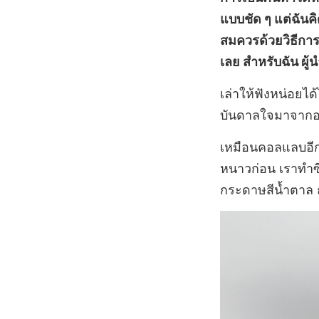
แบบชัด ๆ แต่ฉันคิ
สมควรด้วยวิธีการ
เลย สำหรับฉัน ผู้น
เล่าให้ฟังหน่อยไ
บันดาลใจมาจาก
เหมือนคอลแลบอีกห
หนาวก่อน เราทำซีรี
กระดาษสีน้ำตาล ถ