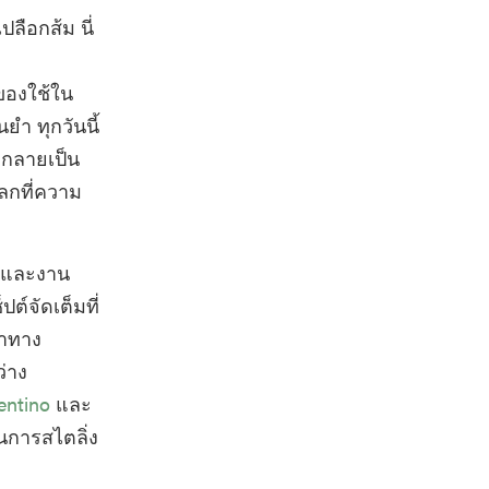
ลือกส้ม นี่
งของใช้ใน
ยำ ทุกวันนี้
อกลายเป็น
ลกที่ความ
างและงาน
์จัดเต็มที่
นาทาง
ว่าง
entino
และ
นการสไตลิ่ง