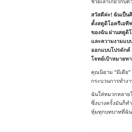
ช่วยเล่าเกี่ยวกั
สวัสดีค่ะ! ฉันเป
ตั้งสตูดิโอครีเอท
ของฉัน ผ่านสตูดิ
และความงามแบบขอ
ออกแบบโปรดักต์ 
โจทย์เป้าหมายทางค
คุณนิยาม “มีเดีย
กระบวนการทำงาน
ฉันใส่หมวกหลายใ
ซึ่งบางครั้งมันก็
หุ้มทุกบทบาทที่