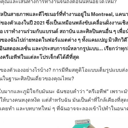
บตัวคุณและเส้นทางการทำงานจนถึงตอนนี้หน่อยได้ไหม?
็นศิลปินสายภาพและดีไซเนอร์ที่ทำงานอยู่ใน Montreal, แคนา
ีฟของตัวเองในปี 2021 ซึ่งเป็นเหมือนพลังขับเคลื่อนฝั่งงานเช
โอ เราทำงานร่วมกับแบรนด์ สถาบัน และศิลปินคนอื่น ๆ เพื่อ
งฉันไปถ่ายทอดในฟอร์แมตต่าง ๆ ทั้งแคมเปญ มิวสิกวิดี
อินสตอลเลชั่น และประสบการณ์หลากรูปแบบ… เรียกว่าทุกสื
รีเอทีฟในแต่ละโปรเจ็กต์ได้ดีที่สุด
” ของตัวเองอย่างไรบ้าง? การมีทีมสตูดิโอแบบเต็มรูปแบบส่
ในฐานะศิลปินเดี่ยวของคุณไหม?
บมากและภูมิใจกับมันนะ ฉันชอบคำว่า “ครีเอทีฟ” เพราะม
ทำให้บางคนหงุดหงิด แต่สำหรับฉัน มันเป็นคำที่ใกล้เคียงที่สุ
ฉันเคยทำ และบทบาทใหม่ ๆ ที่ฉันอาจจะลองเข้าไปทำในอน