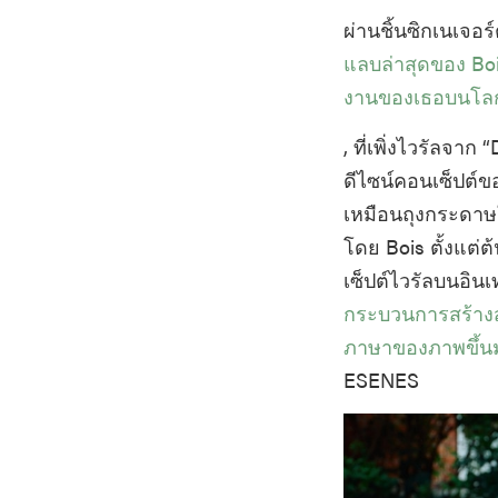
ผ่านชิ้นซิกเนเจอ
แลบล่าสุดของ Boi
งานของเธอบนโลก
, ที่เพิ่งไวรัลจา
ดีไซน์คอนเซ็ปต์ขอ
เหมือนถุงกระดาษใส
โดย Bois ตั้งแต่ต
เซ็ปต์ไวรัลบนอินเ
กระบวนการสร้างสร
ภาษาของภาพขึ้นมา
ESENES