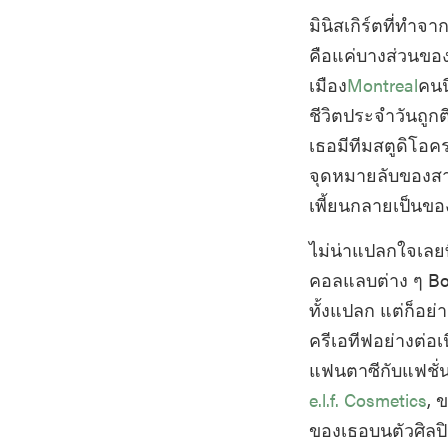
มินิสเกิร์ตที่ทำจ
คือแค่บางส่วนของส
เมือง
Montreal
คนน
ชีวิตประจำวันถูกต
เธอมีทีมสตูดิโอ
จุดหมายลับของสาย
เพี้ยนกลายเป็นของ
ไม่น่าแปลกใจเลยท
คอลแลบต่าง ๆ Bo
ทั้งแปลก แต่ก็อย่
ครีเอทีฟอย่างต่อเน
แฟนตาซีกับแฟชั่น
e.l.f. Cosmetics
, 
ของเธอบนตัวศิลป