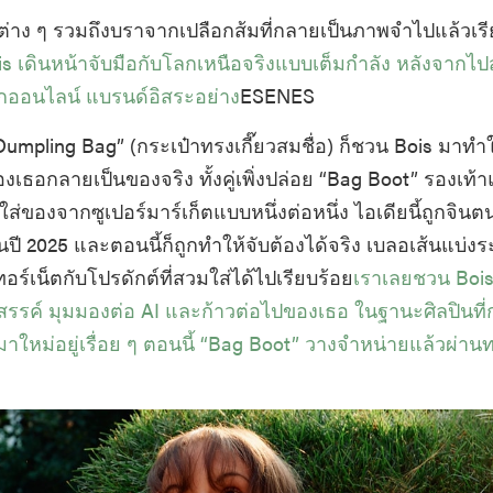
ร์ต่าง ๆ รวมถึงบราจากเปลือกส้มที่กลายเป็นภาพจำไปแล้วเร
s เดินหน้าจับมือกับโลกเหนือจริงแบบเต็มกำลัง หลังจากไ
ออนไลน์ แบรนด์อิสระอย่าง
ESENES
ก “Dumpling Bag” (กระเป๋าทรงเกี๊ยวสมชื่อ) ก็ชวน Bois มาทำใ
งเธอกลายเป็นของจริง ทั้งคู่เพิ่งปล่อย “Bag Boot” รองเท้าแ
่ของจากซูเปอร์มาร์เก็ตแบบหนึ่งต่อหนึ่ง ไอเดียนี้ถูกจินต
้นปี 2025 และตอนนี้ก็ถูกทำให้จับต้องได้จริง เบลอเส้นแบ่
ทอร์เน็ตกับโปรดักต์ที่สวมใส่ได้ไปเรียบร้อย
เราเลยชวน Bois 
รค์ มุมมองต่อ AI และก้าวต่อไปของเธอ ในฐานะศิลปินที่
ใหม่อยู่เรื่อย ๆ ตอนนี้ “Bag Boot” วางจำหน่ายแล้วผ่าน