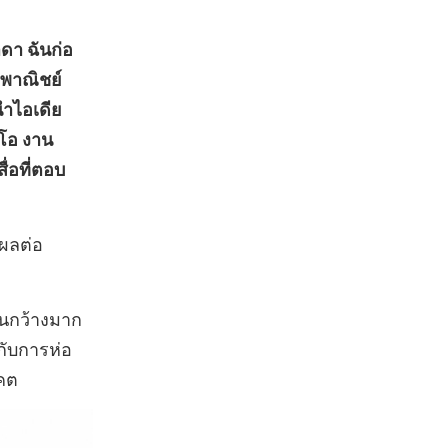
ดา ฉันก่อ
ิงพาณิชย์
นำไอเดีย
โอ งาน
่อที่ตอบ
งผลต่อ
ันกว้างมาก
ดกับการห่อ
าคต