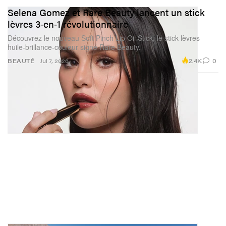
Selena Gomez et Rare Beauty lancent un stick
lèvres 3‑en‑1 révolutionnaire
Découvrez le nouveau Soft Pinch Lip Oil Stick, le stick lèvres
huile-brillance-couleur signé Rare Beauty.
2.4K
0
BEAUTÉ
Jul 7, 2026