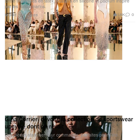
Entre tentacules en latex, bustiers en silicone et podium inspiré
par les fonds marins.
1.8K
0
MODE
Jul 7, 2026
Gina Corrieri dévoile la collection de sportswear
upcyclé dont on rêvait
Des pièces statement sur commande, parfaites pour l’été.