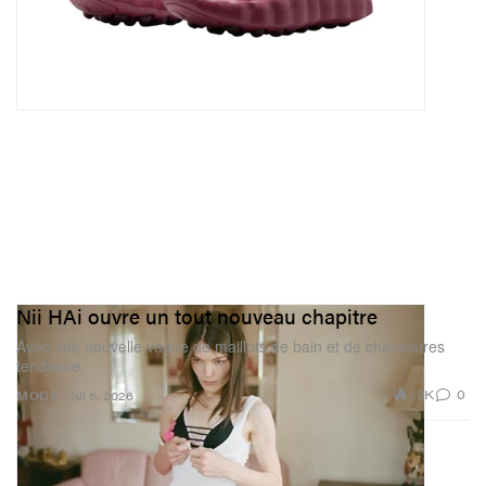
Nii HAi ouvre un tout nouveau chapitre
Avec une nouvelle vague de maillots de bain et de chaussures
tendance.
1.9K
0
MODE
Jul 6, 2026