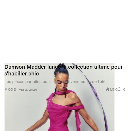
constructions complètes aux installations conceptuelles,
en passant par les décors, le mobilier et les objets.
Damson Madder lance la collection ultime pour
s’habiller chic
Les pièces parfaites pour tous tes événements de l’été.
1.5K
0
MODE
Apr 2, 2026
Vous avez conçu des espaces pour des maisons
comme Marc Jacobs, Peachy Den, Climax Books et
désormais Damson Madder. Pouvez‑vous nous