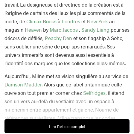
travail. La designeuse et directrice de la création est à
l’origine de certains des lieux les plus commentés de la
mode, de
Climax Books
à
Londres
et
New York
au
magasin
Heaven
by
Marc Jacobs
,
Sandy Liang
pour ses
décors de défilés,
Peachy Den
et son flagship à Soho,
sans oublier une série de pop‑ups remarqués. Ses
univers immersifs sont devenus aussi essentiels à
l’identité des marques que les collections elles‑mêmes.
Aujourd’hui, Milne met sa vision singulière au service de
Damson Madder
. Alors que ce label britannique culte
ouvre son tout premier corner chez
Selfridges
, il étend
son univers au‑delà du vestiaire avec un espace à
mi‑chemin entre appartement et galerie. Nourrie de
références surréalistes, Milne transpose les codes
ludiques de la marque dans un écrin confidentiel, où un
Lire l'article complet