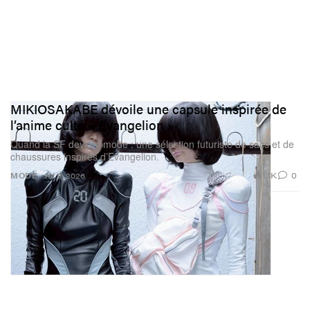
recherche : je lis, je regarde, j’écoute. Parfois, le point
d’entrée est un film, parfois un livre ou une anecdote que
quelqu’un me raconte sur son trajet quotidien. Cela peut
partir de n’importe quoi !
MIKIOSAKABE dévoile une capsule inspirée de
l’anime culte « Evangelion »
Quand la SF devient mode : une sélection futuriste de sacs et de
chaussures inspirés d’Evangelion.
1.1K
0
MODE
Jul 8, 2026