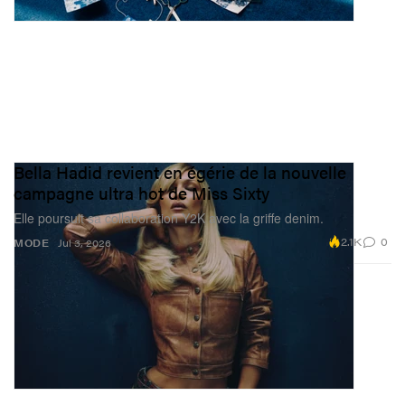
Bella Hadid revient en égérie de la nouvelle
campagne ultra hot de Miss Sixty
Elle poursuit sa collaboration Y2K avec la griffe denim.
2.1K
0
MODE
Jul 3, 2026