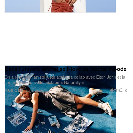
Dans l’univers soul et self-love de Nectar Woode
On a retrouvé l’artiste juste après sa collab avec Elton John et la
sortie de sa nouvelle mixtape « Naturally ».
711
0
MUSIQUE
Jul 3, 2026