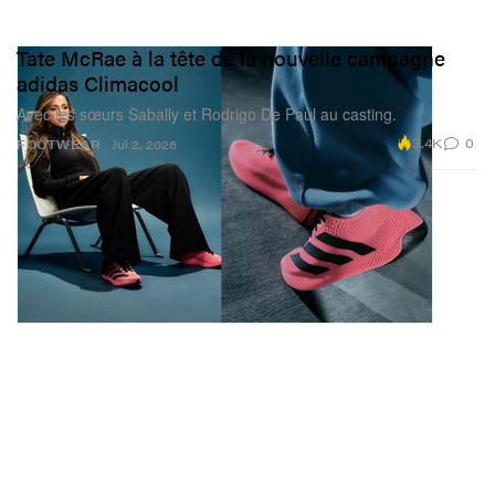
Tate McRae à la tête de la nouvelle campagne
adidas Climacool
Avec les sœurs Sabally et Rodrigo De Paul au casting.
3.4K
0
FOOTWEAR
Jul 2, 2026