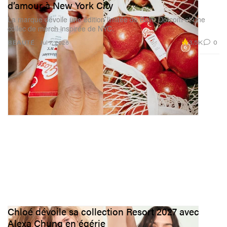
d’amour à New York City
La marque dévoile une édition limitée de Balm Dotcom et une
collec de merch inspirée de NYC.
3.5K
0
BEAUTÉ
Jul 7, 2026
Chloé dévoile sa collection Resort 2027 avec
Alexa Chung en égérie