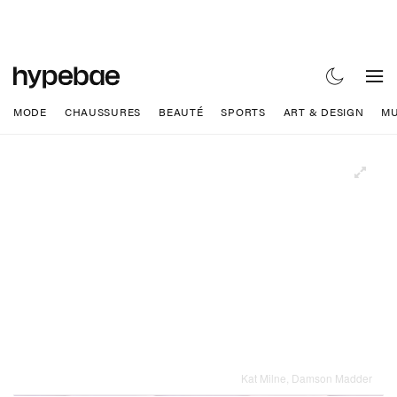
MODE
CHAUSSURES
BEAUTÉ
SPORTS
ART & DESIGN
MU
Kat Milne, Damson Madder