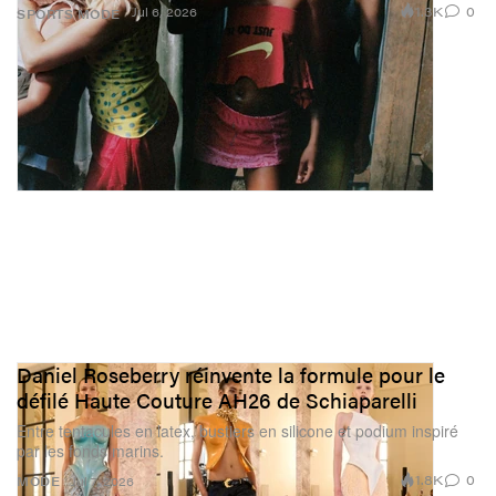
1.3K
0
Jul 6, 2026
SPORTS
MODE
Daniel Roseberry réinvente la formule pour le
défilé Haute Couture AH26 de Schiaparelli
Entre tentacules en latex, bustiers en silicone et podium inspiré
par les fonds marins.
1.8K
0
MODE
Jul 7, 2026