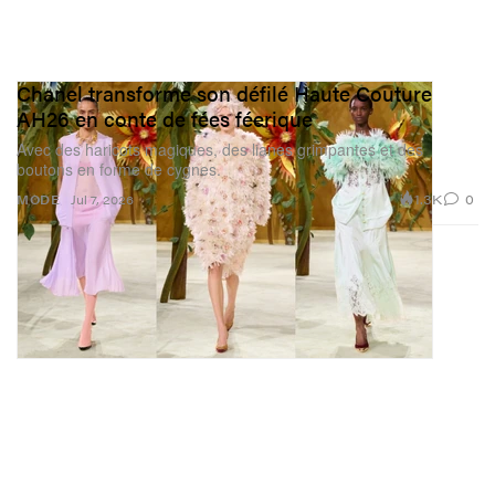
Chanel transforme son défilé Haute Couture
AH26 en conte de fées féerique
Avec des haricots magiques, des lianes grimpantes et des
boutons en forme de cygnes.
1.3K
0
MODE
Jul 7, 2026