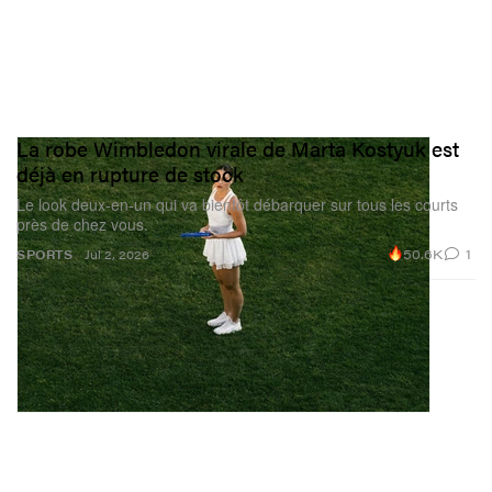
La robe Wimbledon virale de Marta Kostyuk est
déjà en rupture de stock
Le look deux-en-un qui va bientôt débarquer sur tous les courts
près de chez vous.
50.6K
1
SPORTS
Jul 2, 2026