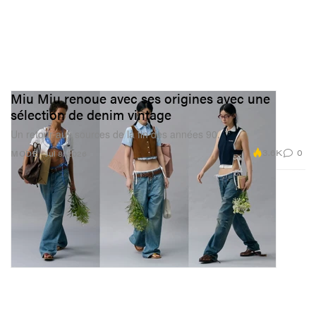
Miu Miu renoue avec ses origines avec une
sélection de denim vintage
Un retour aux sources de la fin des années 90.
3.6K
0
MODE
Jul 8, 2026
Selfridges est un lieu tellement emblématique. Les
contraintes liées au fait de s’inscrire dans un espace
de vente existant ont‑elles généré des opportunités
créatives inattendues, ou des défis particuliers ?