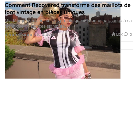
Comment Recovered transforme des maillots de
foot vintage en pièces uniques
Mia Marquez revient sur les projets qui ont donné naissance à sa
technique de fronces signature.
1.5K
0
Jul 2, 2026
SPORTS
MODE