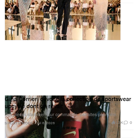
Gina Corrieri dévoile la collection de sportswear
upcyclé dont on rêvait
Des pièces statement sur commande, parfaites pour l’été.
1.3K
0
Jul 6, 2026
SPORTS
MODE