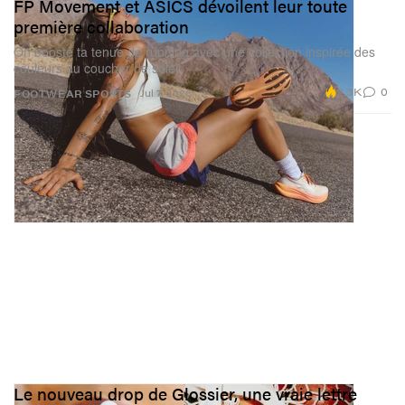
FP Movement et ASICS dévoilent leur toute
première collaboration
On booste ta tenue de running avec une collection inspirée des
couleurs du coucher de soleil.
2.3K
0
Jul 7, 2026
FOOTWEAR
SPORTS
Le nouveau drop de Glossier, une vraie lettre