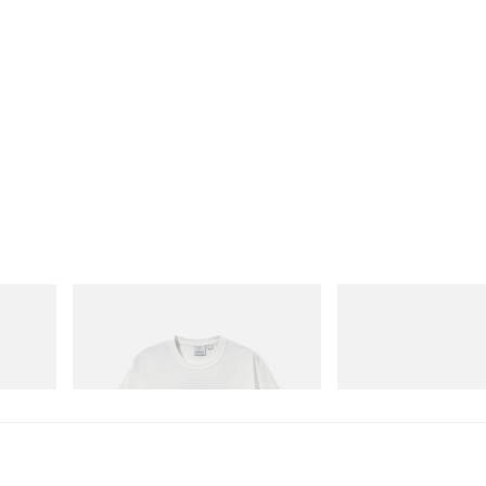
Gramicci
On
 Cham
Vase Tee
Cloudmonster 1
立刻购入
立刻购入