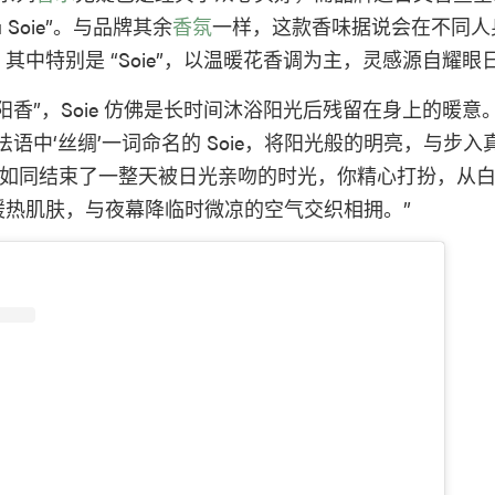
You Soie”。与品牌其余
香氛
一样，这款香味据说会在不同人
其中特别是 “Soie”，以温暖花香调为主，灵感源自耀眼
阳香”，Soie 仿佛是长时间沐浴阳光后残留在身上的暖意
法语中‘丝绸’一词命名的 Soie，将阳光般的明亮，与步入
—如同结束了一整天被日光亲吻的时光，你精心打扮，从
暖热肌肤，与夜幕降临时微凉的空气交织相拥。”