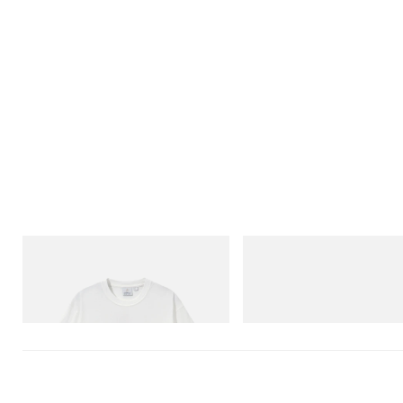
Gramicci
Merrell 1TRL
Joker Tee
Merrell 1TRL X Perks And Mini
Storm GORE-TEX®
立刻购入
立刻购入