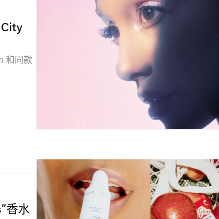
City
m 和同款
es”香水