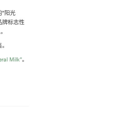
“阳光
以品牌标志性
息。
售。
l Milk”
。