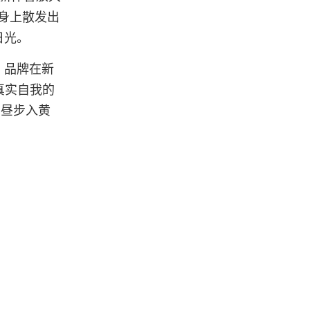
身上散发出
日光。
。品牌在新
真实自我的
白昼步入黄