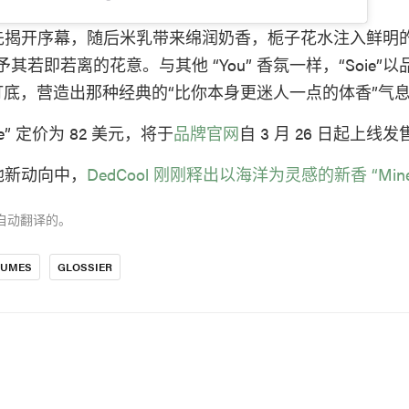
先揭开序幕，随后米乳带来绵润奶香，栀子花水注入鲜明的
其若即若离的花意。与其他 “You” 香氛一样，“Soie”
ox 打底，营造出那种经典的“比你本身更迷人一点的体香”气
 Soie” 定价为 82 美元，将于
品牌官网
自 3 月 26 日起上线发
他新动向中，
DedCool 刚刚释出以海洋为灵感的新香 “Minera
自动翻译的。
FUMES
GLOSSIER