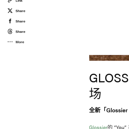
Link
Share
Share
Share
More
Glossier
GLOS
场
全新「Glossie
Glossier
的 “You