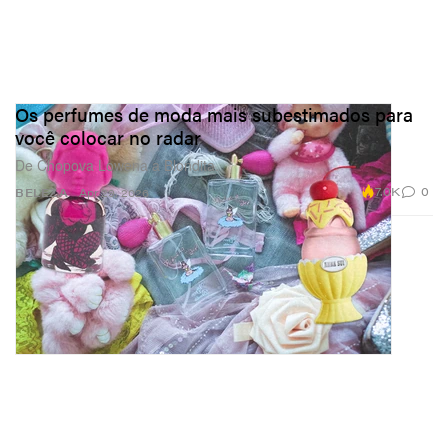
Os perfumes de moda mais subestimados para
você colocar no radar
De Chopova Lowena a Blondita.
7.0K
0
BELEZA
Apr 29, 2026