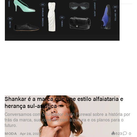
Shankar é a marca que une estilo alfaiataria e
herança sul-asiática
Conversamos com o fundador Jivan Purewal sobre a história por
trás da marca, sua conexão com a cultura e os planos para o
futuro.
623
0
MODA
Apr 28, 2026