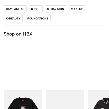
CAMPANHAS
K-POP
STRAY KIDS
MAKEUP
K-BEAUTY
FOUNDATIONS
Shop on HBX
Veja esta publicação no Instagram
Uma publicação compartilhada por 헤라 HERA Official
Account (@herabeauty_official)
Quanto ao produto em
si, a marca afirma que a Black Cushion Foundation foi a
primeira base cushion do mundo
The Black Cushion Foundation is available for purchase
INITIAL
Puma
INITIAL
on the
, e, com isso, reinventou completamente a
Billionaire Boys Club X
H-Street Once-A-Year
Billionaire Boy
Initial D Cotton T-Shirt 1
Initial D Game 
categoria de maquiagem de base. O produto oferece
Shop Now