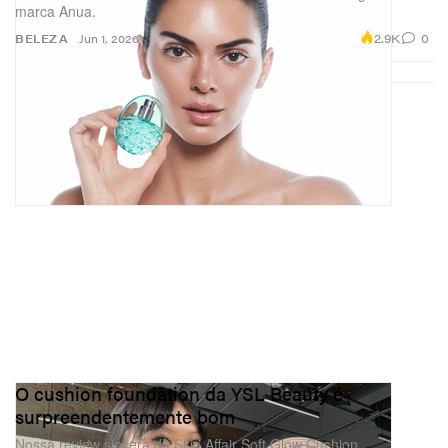
marca Anua.
2.9K
0
BELEZA
Jun 1, 2026
O cushion foundation da YSL Beauty é
surpreendentemente bom
Nossa review sincera da Skin Affair Soft Glow Cushion