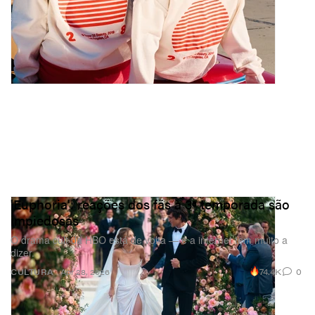
'Euphoria': reações dos fãs à 3ª temporada são
impiedosas
O drama cult da HBO está de volta — e a internet tem muito a
dizer.
74.4K
0
CULTURA
Apr 28, 2026