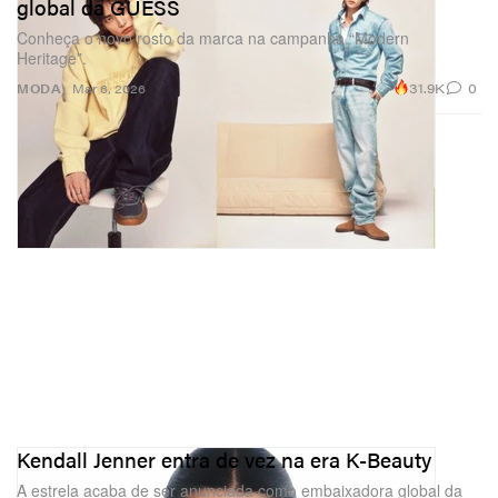
global da GUESS
Conheça o novo rosto da marca na campanha “Modern
Heritage”.
31.9K
0
MODA
Mar 6, 2026
Kendall Jenner entra de vez na era K-Beauty
A estrela acaba de ser anunciada como embaixadora global da