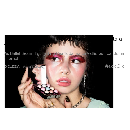
Novo lançamento da About-Face traz de volta a
febre do iluminador
As Ballet Beam Highlighting Pearls da marca estão bombando na
internet.
1.6K
0
BELEZA
Apr 29, 2026