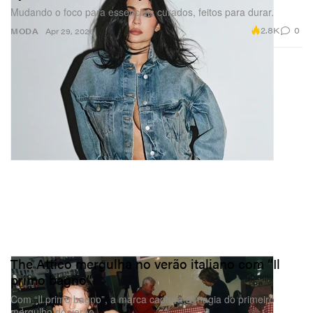
Mudando o foco para essenciais curados, feitos para durar.
2.8K
0
MODA
Apr 29, 2026
The Attico mergulha no verão italiano com “Il
primo bagno”
Com “Il primo bagno”, a marca captura a magia do primeiro
mergulho do verão.