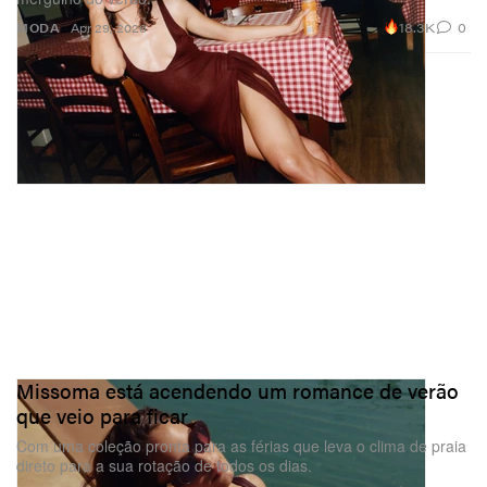
18.3K
0
MODA
Apr 29, 2026
Missoma está acendendo um romance de verão
que veio para ficar
Com uma coleção pronta para as férias que leva o clima de praia
direto para a sua rotação de todos os dias.