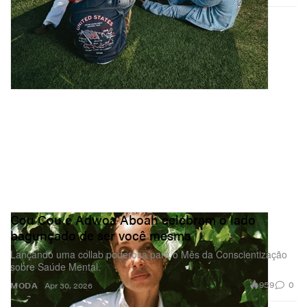
Cou Cou e Adwoa Aboah celebram o lado
bagunçado de ser você mesma
Lançando uma collab poderosa para o Mês da Conscientização
sobre Saúde Mental.
959
0
MODA
Apr 30, 2026