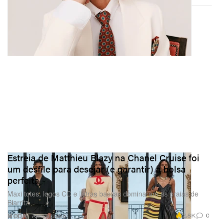
Estreia de Matthieu Blazy na Chanel Cruise foi
um desfile para desejar (e garantir) a bolsa
perfeita
Maxi totes, logos CC e listras bascas dominaram as praias de
Biarritz.
2.8K
0
MODA
Apr 28, 2026