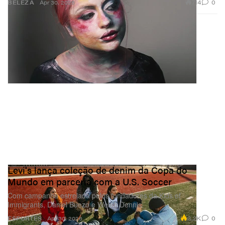
714
0
BELEZA
Apr 30, 2026
Levi's lança coleção de denim da Copa do
Mundo em parceria com a U.S. Soccer
Com campanha estrelada pelos fundadores da Kids of
Immigrants, Daniel Buezo e Weleh Dennis.
3.2K
0
ESPORTES
Apr 30, 2026