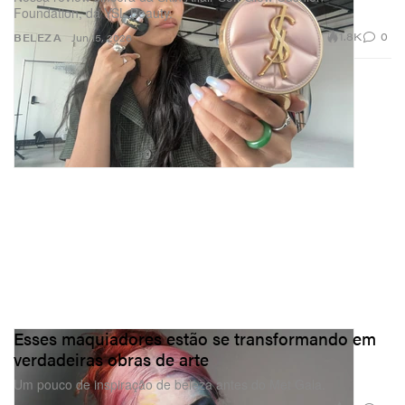
Foundation, da YSL Beauty.
1.8K
0
BELEZA
Jun 15, 2026
Esses maquiadores estão se transformando em
verdadeiras obras de arte
Um pouco de inspiração de beleza antes do Met Gala.