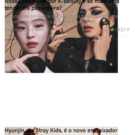
Nossa obsessão por K-Beauty é só mais uma
tendência passageira?
Especialistas em beleza analisam se as bases cushion e as
fórmulas que priorizam a pele vieram para ficar.
1.1K
0
BELEZA
Aug 5, 2026
Hyunjin, do Stray Kids, é o novo embaixador