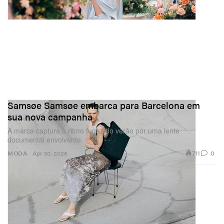
Samsøe Samsøe embarca para Barcelona em
sua nova campanha
A marca captura o ritmo fugaz do verão por uma lente
documental envolvente.
711
0
MODA
Apr 30, 2026