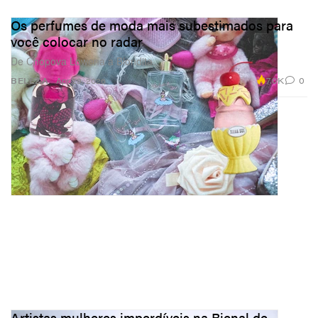
Os perfumes de moda mais subestimados para
você colocar no radar
De Chopova Lowena a Blondita.
7.0K
0
BELEZA
Apr 29, 2026
Artistas mulheres imperdíveis na Bienal de