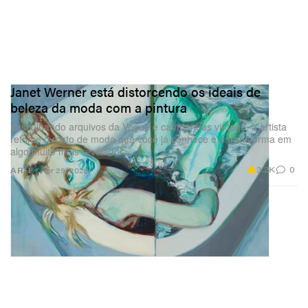
Janet Werner está distorcendo os ideais de
beleza da moda com a pintura
Vasculhando arquivos da Vogue e campanhas vintage, a artista
retorce o rosto de moda que você já conhece e o transforma em
algo muito mais revelador.
3.2K
0
ARTE
Apr 29, 2026