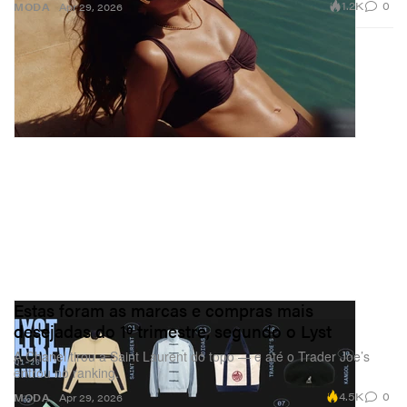
1.2K
0
MODA
Apr 29, 2026
Estas foram as marcas e compras mais
desejadas do 1º trimestre, segundo o Lyst
A Chanel tirou a Saint Laurent do topo — e até o Trader Joe’s
entrou no ranking.
4.5K
0
MODA
Apr 29, 2026