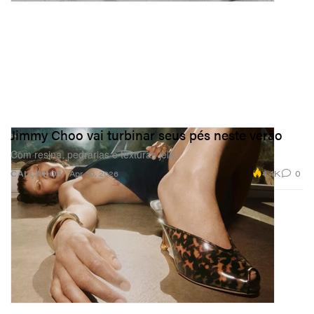
Jimmy Choo vai turbinar seus pés neste verão
Com resina, pedrarias e texturas jelly.
4.4K
0
CALÇADOS
Apr 30, 2026