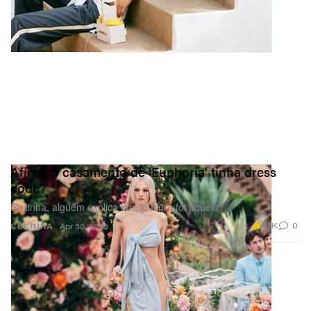
Afinal, o casamento de ‘Euphoria’ tinha dress
code?
Se tinha, alguém explica que loucura foi aquela?
8.1K
0
CULTURA
Apr 30, 2026