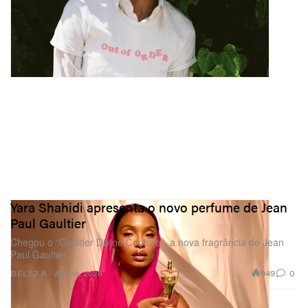
Yara Shahidi apresenta o novo perfume de Jean
Paul Gaultier
Chegou o “Gaultier Divine Couture”, a nova fragrância de Jean
Paul Gaultier.
949
0
BELEZA
Apr 30, 2026