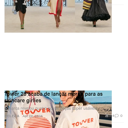
Tower 28 acaba de lançar merch para as
skincare girlies
A marca revelou quatro novas peças super usáveis.
914
0
BELEZA
Apr 28, 2026