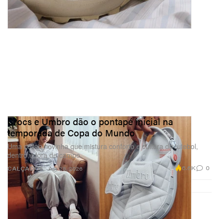
Crocs e Umbro dão o pontapé inicial na
temporada de Copa do Mundo
Uma collab novinha que mistura conforto e cultura do futebol,
dentro e fora de campo.
6.6K
0
CALÇADOS
Apr 28, 2026