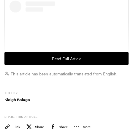
Read Full Article
This article has been automatically translated from English.
“Felix é um ícone global que inspira plateias ao redor
do mundo com sua aura única e energia intensa. Por
meio desta parceria, HERA vai apresentar novas
TEXT BY
interpretações de beleza autêntica e fortalecer sua
Kleigh Balugo
conexão com consumidores em todos os cantos do
planeta por meio de diversas ações de marca”, afirma a
HERA em comunicado à imprensa.
SHARE THIS ARTICLE
Link
Share
Share
More