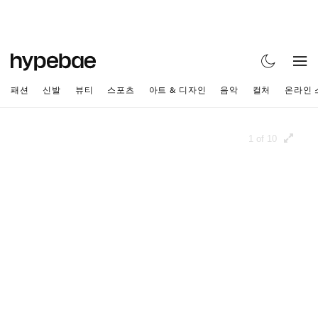
패션
신발
뷰티
스포츠
아트 & 디자인
음악
컬처
온라인 
1 of 10