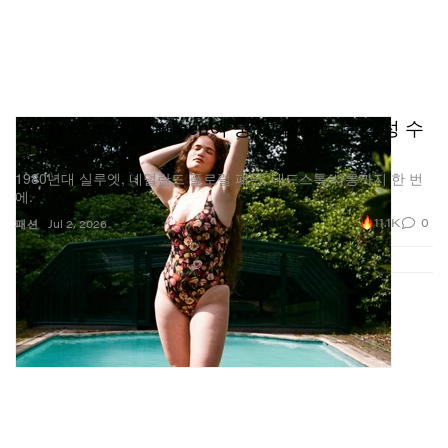
Fruity Booty와 Carmen이 뭉쳤다: 레트로 감성 수
영복 컬렉션
1980년대 실루엣, 네덜란드 플로럴 패턴, 데드스톡 사롱까지 한 번
에.
11.1K
0
패션
Jul 2, 2026