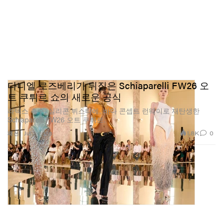
다니엘 로즈베리가 뒤집은 Schiaparelli FW26 오
트 쿠튀르 쇼의 새로운 공식
라텍스 촉수, 실리콘 뷔스티에, 바다 콘셉트 런웨이로 재탄생한
Schiaparelli FW26 오트 쿠튀르.
1.8K
0
패션
Jul 7, 2026