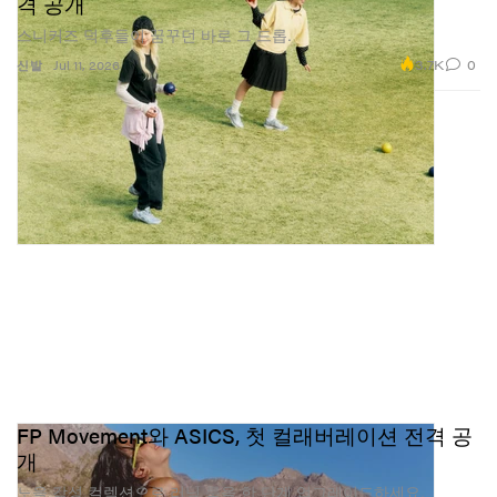
격 공개
스니커즈 덕후들이 꿈꾸던 바로 그 드롭.
3.7K
0
신발
Jul 11, 2026
FP Movement와 ASICS, 첫 컬래버레이션 전격 공
개
노을 감성 컬렉션으로 러닝 룩을 한 단계 업그레이드하세요.