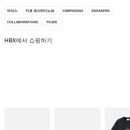
Kiko Kostadinov x ASICS ILARGI FF II는 오는 7월 9일 전
세계 오프라인 매장에서 순차 발매되며, 이어 7월 11일에
아식스
키코 코스타디노브
CAMPAIGNS
SNEAKERS
는
Kiko Kostadinov 공식 웹사이트
를 통해 온라인 론칭이
COLLABORATIONS
FILMS
예정되어 있다. 올 연말에는 전체 BUCKLE YUP 3부작을
한데 아우르는 풀 랭스 컴필레이션 필름 공개도 예고되
HBX에서 쇼핑하기
어 있으니 주목할 만하다.
한편, 또 다른 소식으로는
FP Movement와 ASICS
가 첫
풋웨어 컬래버레이션을 선보일 예정이다.
Merrell 1TRL
Merrell 1TRL
Gramicci
Merrell 1TRL X Perks And
Merrell 1TRL X Perks And
Flame Tee
Mini Hydro Next Gen Moc
Mini Cham Storm GORE-
쇼핑하기
TEX®