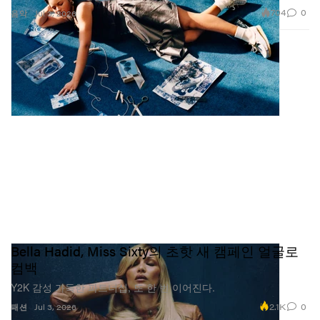
704
0
음악
Jul 3, 2026
Bella Hadid, Miss Sixty의 초핫 새 캠페인 얼굴로
컴백
Y2K 감성 가득한 파트너십, 또 한 번 이어진다.
2.1K
0
패션
Jul 3, 2026