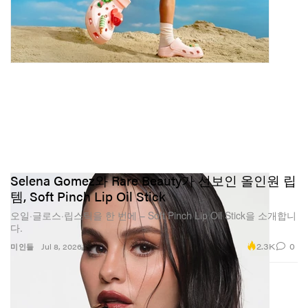
Selena Gomez와 Rare Beauty가 선보인 올인원 립
템, Soft Pinch Lip Oil Stick
오일·글로스·립스틱을 한 번에 – Soft Pinch Lip Oil Stick을 소개합니
다.
2.3K
0
미인들
Jul 8, 2026