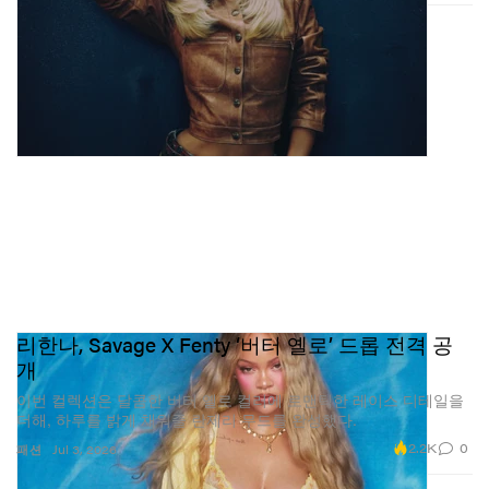
리한나, Savage X Fenty ‘버터 옐로’ 드롭 전격 공
개
이번 컬렉션은 달콤한 버터 옐로 컬러에 로맨틱한 레이스 디테일을
더해, 하루를 밝게 채워줄 란제리 무드를 완성했다.
2.2K
0
패션
Jul 3, 2026