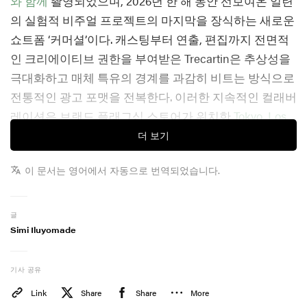
와 함께
촬영되었으며, 2026년 한 해 동안 선보여온 일련
의 실험적 비주얼 프로젝트의 마지막을 장식하는 새로운
쇼트폼 ‘커머셜’이다. 캐스팅부터 연출, 편집까지 전면적
인 크리에이티브 권한을 부여받은 Trecartin은 추상성을
극대화하고 매체 특유의 경계를 과감히 비트는 방식으로
전통적인 광고 포맷을 전복한다. 이러한 지속적인 컬래버
레이션은 브랜드 플래그십 스토어가 위치한
Tokyo
,
Los
Angeles
및
London
에서의 이전 협업에 이어, Kostadinov
더 보기
와 Trecartin 사이의 예술적 대화를 한층 공고히 한다.
이 문서는 영어에서 자동으로 번역되었습니다.
풋웨어 측면에서, Kiko Kostadinov x ASICS ILARGI FF II
는 당초
Spring/Summer 2026
남성복 프레젠테이션을
글
통해 첫 공개되었다. 이 울트라 라이트 러너는 강렬하고
Simi Iluyomade
아방가르드한 스플릿 토 타비 실루엣을 지녔으며, 어퍼
전면을 가로지르는 매끄러운 그러데이션 이펙트 피니시
기사 공유
로 완성도를 높였다.
Link
Share
Share
More