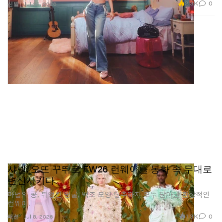
2.3K
0
신발
Jul 28, 2026
샤넬, 오뜨 꾸뛰르 FW26 런웨이를 동화 속 무대로
변신시키다
마법의 콩, 뒤엉킨 덩굴, 백조 모양 단추까지 모두 담아낸 환상적인
런웨이.
1.3K
0
패션
Jul 8, 2026