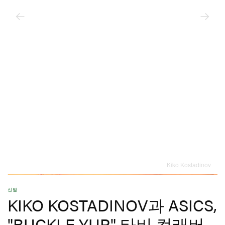
Kiko Kostadinov
신발
KIKO KOSTADINOV과 ASICS,
"BUCKLE YUP" 타비 컬래버