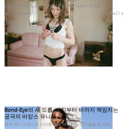
스윔웨어부터 슈즈까지, 새 시즌을 여는 프레시 피스들.
1.9K
0
패션
Jul 6, 2026
Bond-Eye의 새 드롭, 비치부터 바까지 책임지는
궁극의 바캉스 유니폼
메쉬 맥시 드레스와 시어한 썸머 레이어링 아이템을 한 번에.