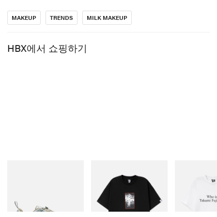
한다.
MAKEUP
TRENDS
MILK MAKEUP
이어서 밀크 메이크업의 공동 설립자이자 프레지던트인
마즈닥 라시와 함께 지난 10년을 되짚어 보고, 브랜드가
HBX에서 쇼핑하기
팬들을 위해 앞으로 어떻게 진화해 나가려 하는지 들어
보았다.
10주년 컬렉션에 대하여
밀크 메이크업의 10주년과 밀크 스튜디오(Milk Studios)
의 30주년을 함께 기념하는 지금, 이 제품들을 다시 선보
이는 일은 너무도 자연스러운 선택처럼 느껴졌다. Eye
Vinyl, Roll + Blot, Tattoo Stamp는 당시 ‘뷰티’가 어떻게
Merrell 1TRL
INITIAL
INITIAL
보여야 하는지에 대한 통념에 도전하며, 우리의 이름을
Merrell 1TRL X Perks And
Billionaire Boys Club X
Billionaire Boy
확실히 각인시킨 대표 제품들이다. 이 제품들은 밀크 스
Mini Cham Storm GORE-
Initial D Cotton T-Shirt 1
Initial D Cotton
TEX®
튜디오를 둘러싼 크리에이티브 에너지, 그리고 매일 우
쇼핑하기
쇼핑하기
쇼핑하기
리에게 영감을 주던 아티스트, 크리에이터, 룰 브레이커