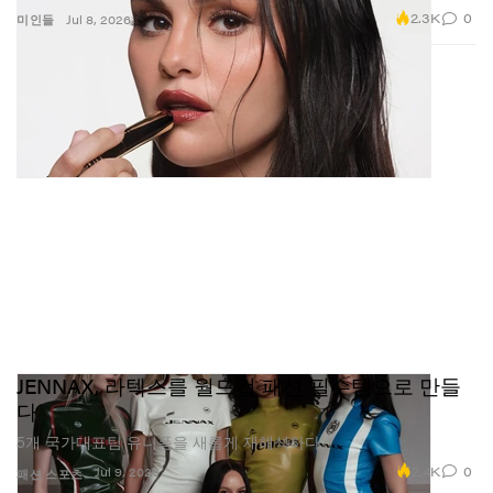
2.3K
0
미인들
Jul 8, 2026
용량 축소 이슈와 커뮤니티 피드백에
대하여
우리 커뮤니티는 놀라울 만큼 열정적이며, 이는 사람들
이 우리가 만드는 것에 진심으로 애정을 가지고 있다는
의미이기에 그 점을 무엇보다 소중하게 여긴다. 용량, 패
키징, 단종 문제 등 어떤 이슈이든 이러한 대화들이 중요
하다는 사실을 잘 알고 있다. 우리는 변화를 위한 변화를
추구하지 않는다. 모든 결정에는 분명한 의도가 있으며,
언제나 피드백에 귀 기울인다. 목표는 사람들이 늘 사랑
해 온 밀크 메이크업만의 정체성은 지키면서도, 오늘의
기준에 부합하는 방식으로 계속 진화해 나가는 것이다.
JENNAX, 라텍스를 월드컵 패션 필수템으로 만들
다
5개 국가대표팀 유니폼을 새롭게 재해석하다.
2.4K
0
Jul 9, 2026
패션
스포츠