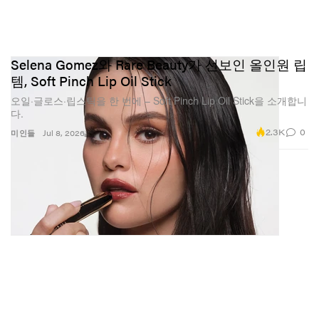
Selena Gomez와 Rare Beauty가 선보인 올인원 립
템, Soft Pinch Lip Oil Stick
오일·글로스·립스틱을 한 번에 – Soft Pinch Lip Oil Stick을 소개합니
다.
2.3K
0
미인들
Jul 8, 2026