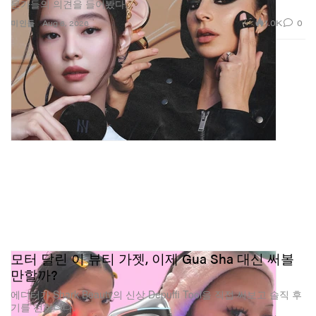
문가들의 의견을 들어봤다.
1.0K
0
미인들
Aug 6, 2026
밀크 메이크업(@milkmakeup)이 공유한 게시물
밀크 메이크업의 진화에 대하여
우리는 언제나 사람들에게 자기표현의 자유를 선사하는,
모터 달린 이 뷰티 가젯, 이제 Gua Sha 대신 써볼
혁신적이면서도 사용하기 쉬운 제품을 만들고자 했다. 달
만할까?
라진 점이 있다면, 그 비전을 앞으로 밀어붙이는 방식이
에디터가 Shark Beauty의 신상 Depuffi Tool을 직접 써보고 솔직 후
다. 새로운 카테고리로의 확장, 포뮬러 개선, 한층 매끄러
기를 전합니다.