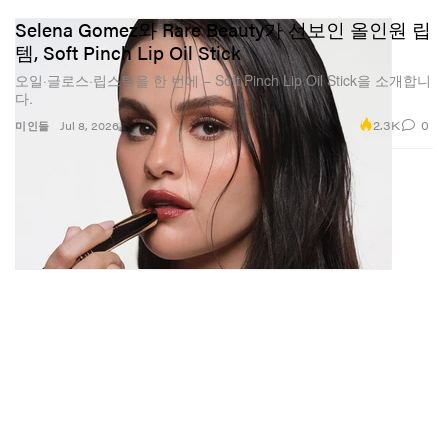
Selena Gomez와 Rare Beauty가 선보인 올인원 립
템, Soft Pinch Lip Oil Stick
오일·글로스·립스틱을 한 번에 – Soft Pinch Lip Oil Stick을 소개합니
다.
2.3K
0
미인들
Jul 8, 2026