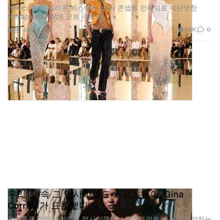
라텍스 촉수, 실리콘 뷔스티에, 바다 콘셉트 런웨이로 재탄생한
Schiaparelli FW26 오트 쿠튀르.
1.8K
0
패션
Jul 7, 2026
우리 꿈 속 그 업사이클드 스포츠웨어, Gina
Corrieri가 드롭했다
올여름을 책임질 맞춤형 업사이클드 스테이트먼트 피스로 완성하는