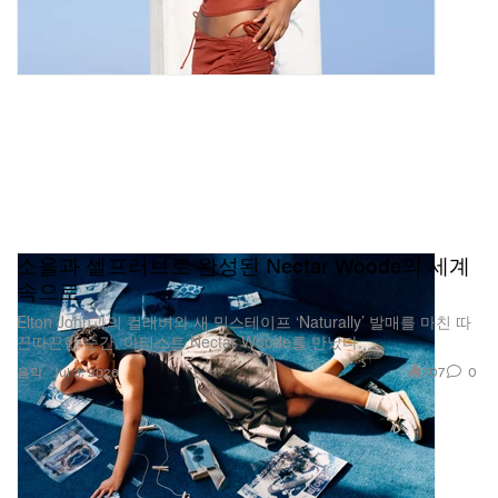
소울과 셀프러브로 완성된 Nectar Woode의 세계
속으로
Elton John과의 컬래버와 새 믹스테이프 ‘Naturally’ 발매를 마친 따
끈따끈한 순간, 아티스트 Nectar Woode를 만났다.
707
0
음악
Jul 3, 2026