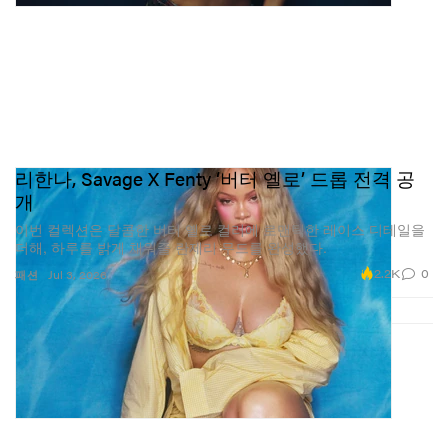
리한나, Savage X Fenty ‘버터 옐로’ 드롭 전격 공
개
이번 컬렉션은 달콤한 버터 옐로 컬러에 로맨틱한 레이스 디테일을
더해, 하루를 밝게 채워줄 란제리 무드를 완성했다.
2.2K
0
패션
Jul 3, 2026