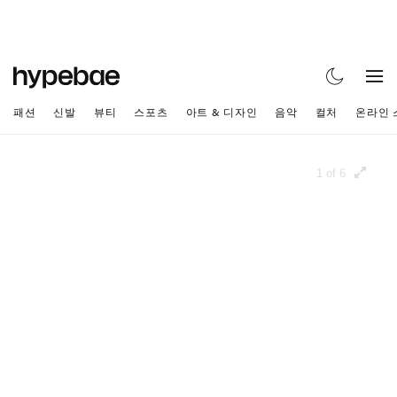
패션
신발
뷰티
스포츠
아트 & 디자인
음악
컬처
온라인 
1 of 6