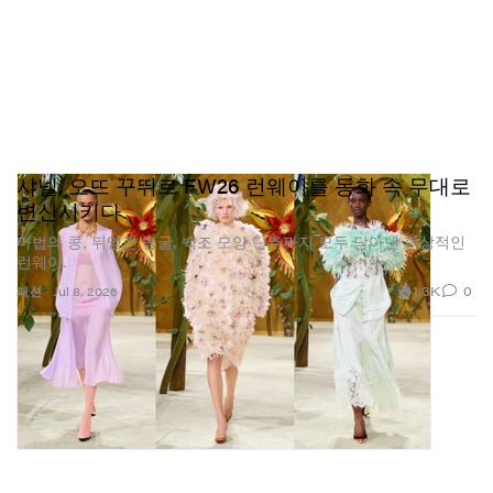
샤넬, 오뜨 꾸뛰르 FW26 런웨이를 동화 속 무대로
변신시키다
마법의 콩, 뒤엉킨 덩굴, 백조 모양 단추까지 모두 담아낸 환상적인
런웨이.
1.3K
0
패션
Jul 8, 2026