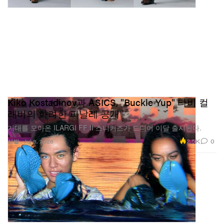
Kiko Kostadinov과 ASICS, "Buckle Yup" 타비 컬
래버의 화려한 피날레 공개
기대를 모아온 ILARGI FF II 스니커즈가 드디어 이달 출시된다.
2.5K
0
신발
Jul 8, 2026