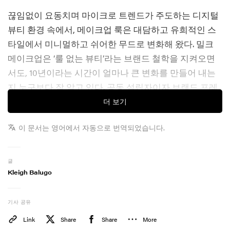
끊임없이 요동치며 마이크로 트렌드가 주도하는 디지털
뷰티 환경 속에서, 메이크업 룩은 대담하고 유희적인 스
타일에서 미니멀하고 쉬어한 무드로 변화해 왔다. 밀크
메이크업은 ‘룰 없는 뷰티’라는 브랜드 철학을 지켜오면
서도, 10년이라는 시간이 얼마나 큰 변화를 만들어 내는
지 누구보다 잘 알고 있다. 공동 설립자이자 브랜드 프레
지던트인 마즈닥 라시(Mazdack Rassi)는 “트렌드는 오
더 보기
고 가지만, 자기표현은 사라지지 않는다”고 강조한다.
이 문서는 영어에서 자동으로 번역되었습니다.
멈추지 않고 움직이는 업계와 함께 진화하는 과정에는
당연히 성장통이 따를 수밖에 없다. 그중에서도 단종 이
글
슈와 제품 용량 축소는 팬들 사이에서 적지 않은 의문을
Kleigh Balugo
낳았다. 이에 대한 일종의 응답으로, 밀크 메이크업은
2016년 히어로 제품인 Eye Vinyl, Roll + Blot, Tattoo
기사 공유
Stamp로 구성된 10주년 컬렉션을 통해 커뮤니티의 피드
Link
Share
Share
More
백에 기꺼이 화답하려는 브랜드의 태도를 보여 주고자