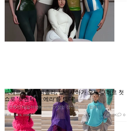
피에르파올로 피촐리, 발렌시아가 오트 쿠튀르 첫
쇼로 ‘로맨틱 뉴 에라’를 열다
조각적인 테일러링에 시적인 장인 정신을 더한 컬렉션.
1.2K
0
패션
Jul 9, 2026